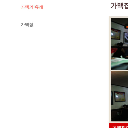
가맥의 유래
가맥장